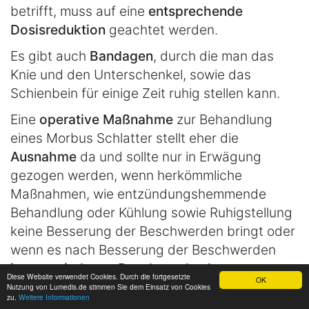
betrifft, muss auf eine
entsprechende
Dosisreduktion
geachtet werden.
Es gibt auch
Bandagen
, durch die man das
Knie und den Unterschenkel, sowie das
Schienbein für einige Zeit ruhig stellen kann.
Eine
operative Maßnahme
zur Behandlung
eines Morbus Schlatter stellt eher die
Ausnahme
da und sollte nur in Erwägung
gezogen werden, wenn herkömmliche
Maßnahmen, wie entzündungshemmende
Behandlung oder Kühlung sowie Ruhigstellung
keine Besserung der Beschwerden bringt oder
wenn es nach Besserung der Beschwerden
immer wieder zu Beschwerden kommt
.
Diese Website verwendet Cookies. Durch die fortgesetzte
OK
Nutzung von Lumedis.de stimmen Sie dem Einsatz von Cookies
zu.
Weitere Informationen
Sobald die
Akutphase der Erkrankung