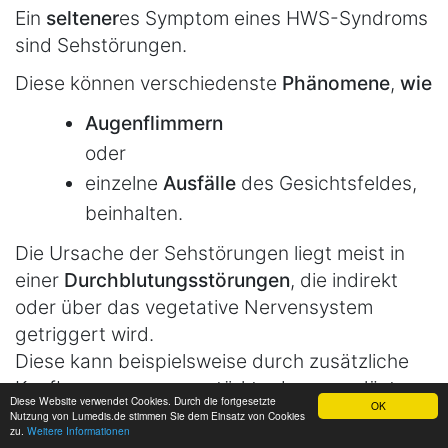
Ein
seltener
es Symptom eines HWS-Syndroms
sind Sehstörungen.
Diese können verschiedenste
Phänomene
,
wie
Augenflimmern
oder
einzelne
Ausfälle
des Gesichtsfeldes,
beinhalten.
Die Ursache der Sehstörungen liegt meist in
einer
Durchblutungsstörungen
, die indirekt
oder über das vegetative Nervensystem
getriggert wird.
Diese kann beispielsweise durch zusätzliche
Kopfbewegungen verstärkt oder ausgelöst
Diese Website verwendet Cookies. Durch die fortgesetzte
OK
werden, ist das ein starker Hinweis, dass das
Nutzung von Lumedis.de stimmen Sie dem Einsatz von Cookies
zu.
Weitere Informationen
HWS Syndrom die Ursache ist.