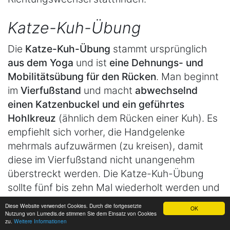
Katze-Kuh-Übung
Die
Katze-Kuh-Übung
stammt ursprünglich
aus dem Yoga
und ist
eine Dehnungs- und
Mobilitätsübung für den Rücken
. Man beginnt
im
Vierfußstand
und macht
abwechselnd
einen Katzenbuckel und ein geführtes
Hohlkreuz
(ähnlich dem Rücken einer Kuh). Es
empfiehlt sich vorher, die Handgelenke
mehrmals aufzuwärmen (zu kreisen), damit
diese im Vierfußstand nicht unangenehm
überstreckt werden. Die Katze-Kuh-Übung
sollte fünf bis zehn Mal wiederholt werden und
kann
täglich
angewandt werden. Ein
Diese Website verwendet Cookies. Durch die fortgesetzte
OK
geeigneter Zeitpunkt ist vor allem nach dem
Nutzung von Lumedis.de stimmen Sie dem Einsatz von Cookies
zu.
Weitere Informationen
Aufstehen oder nach längeren Perioden des