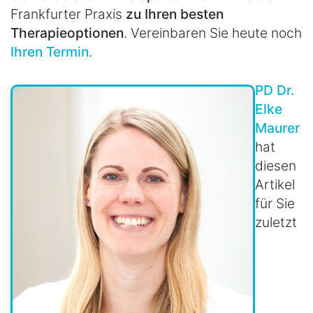
Frankfurter Praxis
zu Ihren besten
Therapieoptionen
. Vereinbaren Sie heute noch
Ihren Termin
.
PD Dr.
Elke
Maurer
hat
diesen
Artikel
für Sie
zuletzt