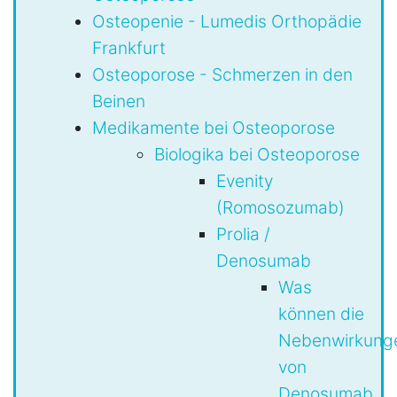
Osteopenie - Lumedis Orthopädie
Frankfurt
Osteoporose - Schmerzen in den
Beinen
Medikamente bei Osteoporose
Biologika bei Osteoporose
Evenity
(Romosozumab)
Prolia /
Denosumab
Was
können die
Nebenwirkung
von
Denosumab