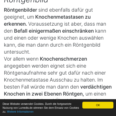
Röntgenbilder
sind ebenfalls dafür gut
geeignet, um
Knochenmetastasen zu
erkennen.
Voraussetzung ist aber, dass man
den
Befall einigermaßen einschränken
kann
und einen oder wenige Knochen auswählen
kann, die man dann durch ein Röntgenbild
untersucht.
Vor allem wenn
Knochenschmerzen
angegeben werden eignet sich eine
Röntgenaufnahme sehr gut dafür nach einer
Knochenmetastase Ausschau zu halten. Im
besten Fall würde man dann den
verdächtigen
Knochen in zwei Ebenen Röntgen,
um einen
besseren Einblick und Überblick zu erhalten.
Diese Website verwendet Cookies. Durch die fortgesetzte
OK
Vor allem geröngt und untersucht werden
Nutzung von Lumedis.de stimmen Sie dem Einsatz von Cookies
zu.
Weitere Informationen
folgende Knochen: