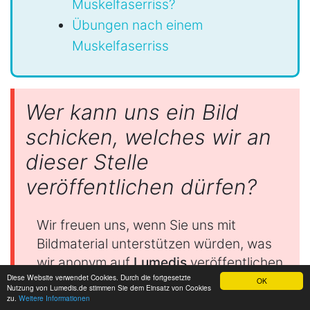
Muskelfaserriss?
Übungen nach einem
Muskelfaserriss
Wer kann uns ein Bild
schicken, welches wir an
dieser Stelle
veröffentlichen dürfen?
Wir freuen uns, wenn Sie uns mit
Bildmaterial unterstützen würden, was
wir anonym auf
Lumedis
veröffentlichen
Diese Website verwendet Cookies. Durch die fortgesetzte
dürfen.
OK
Nutzung von Lumedis.de stimmen Sie dem Einsatz von Cookies
Bitte räumen Sie uns in der Mail ein
zu.
Weitere Informationen