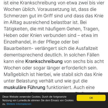
ist eine Krankschreibung von etwa zwei bis vier
Wochen üblich. Voraussetzung ist, dass die
Schmerzen gut im Griff sind und dass das Knie
im Alltag ausreichend belastbar ist. Bei
Tätigkeiten, die mit häufigem Gehen, Tragen,
Heben oder Knien verbunden sind – etwa im
Einzelhandel, in der Pflege oder bei
Bauarbeitern- verlängert sich die Ausfallzeit
dementsprechend deutlich. In solchen Fällen
kann eine
Krankschreibung
von sechs bis acht
Wochen oder sogar länger erforderlich sein.
Maßgeblich ist hierbei, wie stabil sich das Knie
unter Belastung verhält und wie gut die
muskuläre Führung
funktioniert. Auch eine
begleitende Physiotherapie kann Einfluss auf
Diese Website verwendet Cookies. Durch die fortgesetzte
OK
die Krankschreibungsdauer haben. Bei
Nutzung von Lumedis.de stimmen Sie dem Einsatz von Cookies
zu.
Weitere Informationen
unsicherem
Gangbild
, Restschmerzen oder