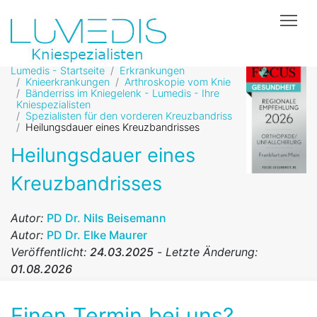
Tog
Lumedis - Startseite
Erkrankungen
Knieerkrankungen
Arthroskopie vom Knie
Bänderriss im Kniegelenk - Lumedis - Ihre
Kniespezialisten
Spezialisten für den vorderen Kreuzbandriss
Heilungsdauer eines Kreuzbandrisses
Heilungsdauer eines
Kreuzbandrisses
Autor:
PD Dr. Nils Beisemann
Autor:
PD Dr. Elke Maurer
Veröffentlicht:
24.03.2025
-
Letzte Änderung:
01.08.2026
Einen Termin bei uns?