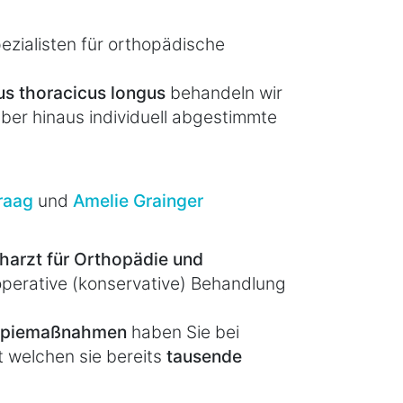
pezialisten für orthopädische
us thoracicus longus
behandeln wir
über hinaus individuell abgestimmte
Braag
und
Amelie Grainger
harzt für Orthopädie und
operative (konservative) Behandlung
rapiemaßnahmen
haben Sie bei
t welchen sie bereits
tausende