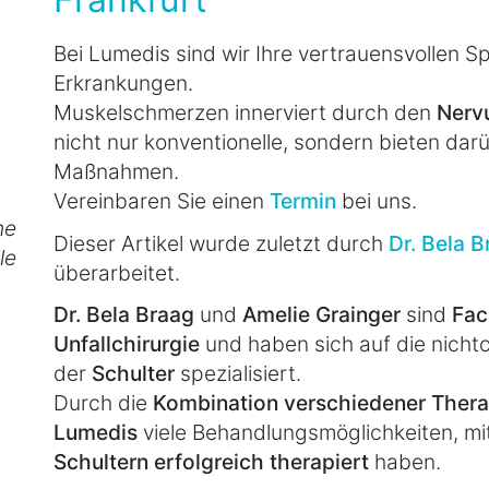
Bei Lumedis sind wir Ihre vertrauensvollen S
Erkrankungen.
Muskelschmerzen innerviert durch den
Nerv
nicht nur konventionelle, sondern bieten dar
Maßnahmen.
Vereinbaren Sie einen
Termin
bei uns.
he
Dieser Artikel wurde zuletzt durch
Dr. Bela 
le
überarbeitet.
Dr. Bela Braag
und
Amelie Grainger
sind
Fac
Unfallchirurgie
und haben sich auf die nicht
der
Schulter
spezialisiert.
Durch die
Kombination verschiedener The
Lumedis
viele Behandlungsmöglichkeiten, mi
Schultern erfolgreich therapiert
haben.