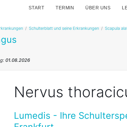
START
TERMIN
ÜBER UNS
L
erkrankungen
Schulterblatt und seine Erkrankungen
Scapula ala
ngus
ng:
01.08.2026
Nervus thoracic
Lumedis - Ihre Schultersp
Frankfurt