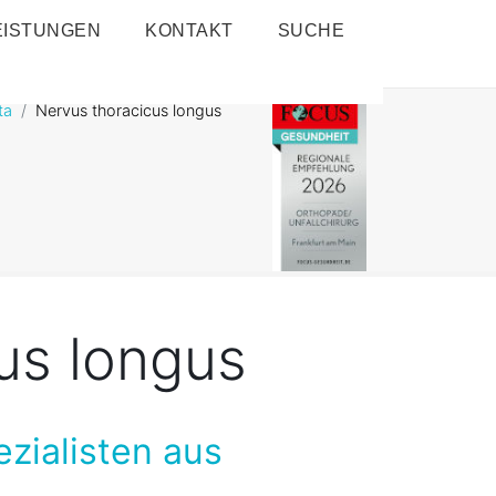
EISTUNGEN
KONTAKT
SUCHE
ta
Nervus thoracicus longus
us longus
ezialisten aus