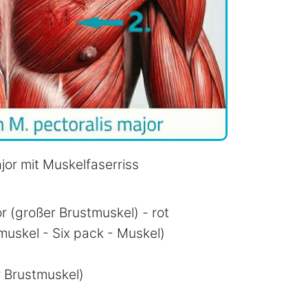
or mit Muskelfaserriss
r (großer Brustmuskel) - rot
uskel - Six pack - Muskel)
r Brustmuskel)