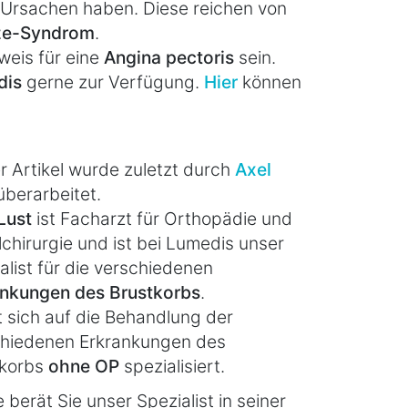
Ursachen haben. Diese reichen von
ze-Syndrom
.
weis für eine
Angina pectoris
sein.
dis
gerne zur Verfügung.
Hier
können
r Artikel wurde zuletzt durch
Axel
berarbeitet.
Lust
ist Facharzt für Orthopädie und
lchirurgie und ist bei Lumedis unser
alist für die verschiedenen
ankungen des Brustkorbs
.
t sich auf die Behandlung der
chiedenen Erkrankungen des
tkorbs
ohne OP
spezialisiert.
 berät Sie unser Spezialist in seiner