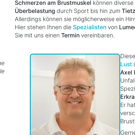
Schmerzen am Brustmuskel
können diverse 
Überbelastung
durch Sport bis hin zum
Tiet
Allerdings können sie möglicherweise ein Hin
Hier stehen Ihnen die
Spezialisten
von
Lume
Sie mit uns einen
Termin
vereinbaren.
Diese
he
Lust
ü
le
Axel 
Unfal
Spezi
Erkr
Er ha
vers
Brus
Gerne