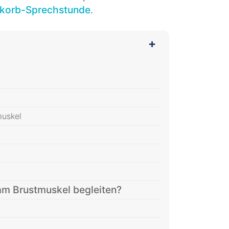
tkorb-Sprechstunde
.
muskel
 Brustmuskel begleiten?