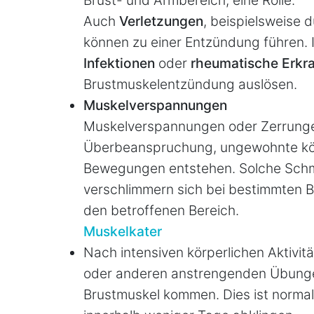
Brust- und Armbereich, eine Rolle.
Auch
Verletzungen
, beispielsweise 
können zu einer Entzündung führen. 
Infektionen
oder
rheumatische Erkr
Brustmuskelentzündung auslösen.
Muskelverspannungen
Muskelverspannungen oder Zerrunge
Überbeanspruchung, ungewohnte körpe
Bewegungen entstehen. Solche Schmer
verschlimmern sich bei bestimmten
den betroffenen Bereich.
Muskelkater
Nach intensiven körperlichen Aktivit
oder anderen anstrengenden Übunge
Brustmuskel kommen. Dies ist norma