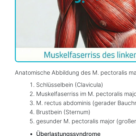
Anatomische Abbildung des M. pectoralis maj
Schlüsselbein (Clavicula)
Muskelfaserriss im M. pectoralis majo
M. rectus abdominis (gerader Bauchm
Brustbein (Sternum)
gesunder M. pectoralis major (große
Überlastungssyndrome