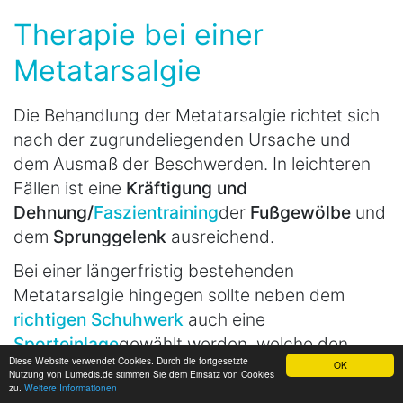
Therapie bei einer
Metatarsalgie
Die Behandlung der Metatarsalgie richtet sich
nach der zugrundeliegenden Ursache und
dem Ausmaß der Beschwerden. In leichteren
Fällen ist eine
Kräftigung und
Dehnung/
Faszientraining
der
Fußgewölbe
und
dem
Sprunggelenk
ausreichend.
Bei einer längerfristig bestehenden
Metatarsalgie hingegen sollte neben dem
richtigen Schuhwerk
auch eine
Sporteinlage
gewählt werden, welche den
Diese Website verwendet Cookies. Durch die fortgesetzte
Mittelfuß gezielt entlastet, um ein weiteres
OK
Nutzung von Lumedis.de stimmen Sie dem Einsatz von Cookies
zu.
Weitere Informationen
Fortschreiten und eine Schädigung der