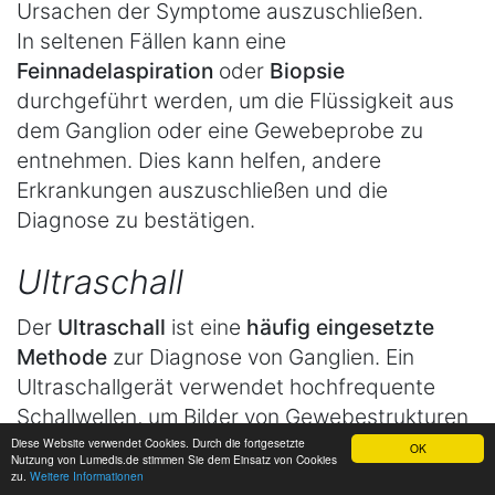
Ursachen der Symptome auszuschließen.
In seltenen Fällen kann eine
Feinnadelaspiration
oder
Biopsie
durchgeführt werden, um die Flüssigkeit aus
dem Ganglion oder eine Gewebeprobe zu
entnehmen. Dies kann helfen, andere
Erkrankungen auszuschließen und die
Diagnose zu bestätigen.
Ultraschall
Der
Ultraschall
ist eine
häufig eingesetzte
Methode
zur Diagnose von Ganglien. Ein
Ultraschallgerät verwendet hochfrequente
Schallwellen, um Bilder von Gewebestrukturen
im Körper zu erzeugen. Bei der Untersuchung
Diese Website verwendet Cookies. Durch die fortgesetzte
OK
Nutzung von Lumedis.de stimmen Sie dem Einsatz von Cookies
eines Ganglions kann der Ultraschall helfen,
zu.
Weitere Informationen