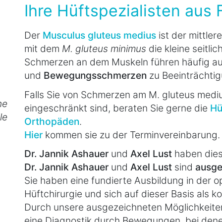
Ihre Hüftspezialisten aus 
Der
Musculus gluteus medius
ist der mittle
mit dem
M. gluteus minimus
die kleine seitli
Schmerzen an dem Muskeln führen häufig a
und
Bewegungsschmerzen
zu Beeinträchtig
Falls Sie von Schmerzen am M. gluteus mediu
he
eingeschränkt sind, beraten Sie gerne die
Hü
le
Orthopäden
.
Hier
kommen sie zu der Terminvereinbarung.
Dr. Jannik Ashauer
und
Axel Lust
haben diese
Dr. Jannik Ashauer
und
Axel Lust
sind
ausge
Sie haben eine fundierte Ausbildung in der 
Hüftchirurgie und sich auf dieser Basis als ko
Durch unsere ausgezeichneten Möglichkeiten 
eine Diagnostik durch Bewegungen, bei den