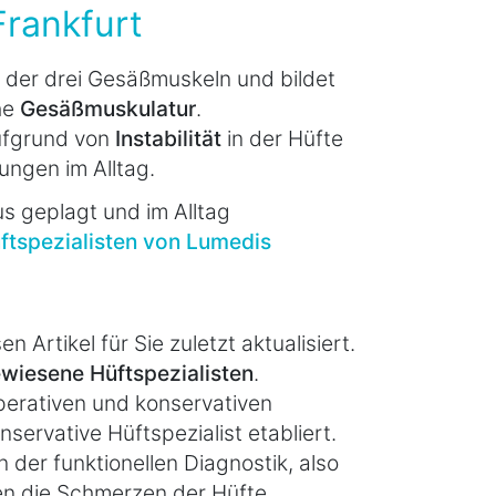
Frankfurt
re der drei Gesäßmuskeln und bildet
che
Gesäßmuskulatur
.
ufgrund von
Instabilität
in der Hüfte
ungen im Alltag.
s geplagt und im Alltag
ftspezialisten von Lumedis
n Artikel für Sie zuletzt aktualisiert.
wiesene Hüftspezialisten
.
operativen und konservativen
nservative Hüftspezialist etabliert.
der funktionellen Diagnostik, also
en die Schmerzen der Hüfte