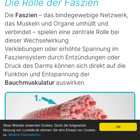
Die Rolle der Faszien
Die
Faszien
– das bindegewebige Netzwerk,
das Muskeln und Organe umhüllt und
verbindet – spielen eine zentrale Rolle bei
dieser Wechselwirkung
Verklebungen oder erhöhte Spannung im
Fasziensystem durch Entzündungen oder
Druck des Darms können sich direkt auf die
Funktion und Entspannung der
Bauchmuskulatur
auswirken.
Diese Website verwendet Cookies. Durch die fortgesetzte
OK
Nutzung von Lumedis.de stimmen Sie dem Einsatz von Cookies
zu.
Weitere Informationen