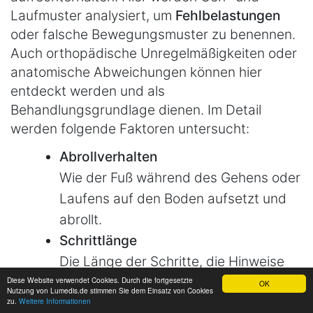
Laufmuster analysiert, um
Fehlbelastungen
oder falsche Bewegungsmuster zu benennen.
Auch orthopädische Unregelmäßigkeiten oder
anatomische Abweichungen können hier
entdeckt werden und als
Behandlungsgrundlage dienen. Im Detail
werden folgende Faktoren untersucht:
Abrollverhalten
Wie der Fuß während des Gehens oder
Laufens auf den Boden aufsetzt und
abrollt.
Schrittlänge
Die Länge der Schritte, die Hinweise
auf asymmetrische Belastungen geben
Diese Website verwendet Cookies. Durch die fortgesetzte
OK
Nutzung von Lumedis.de stimmen Sie dem Einsatz von Cookies
kann.
zu.
Weitere Informationen