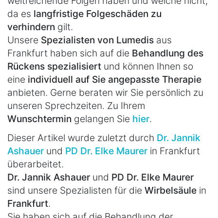
weitreichende Folgen haben und welche nicht,
da es
langfristige Folgeschäden zu
verhindern
gilt.
Unsere
Spezialisten von Lumedis
aus
Frankfurt haben sich auf die
Behandlung des
Rückens spezialisiert
und können Ihnen so
eine
individuell auf Sie angepasste Therapie
anbieten. Gerne beraten wir Sie persönlich zu
unseren Sprechzeiten. Zu Ihrem
Wunschtermin
gelangen Sie
hier
.
Dieser Artikel wurde zuletzt durch
Dr. Jannik
Ashauer
und
PD Dr. Elke Maurer
in Frankfurt
überarbeitet.
Dr. Jannik Ashauer
und
PD Dr. Elke Maurer
sind unsere Spezialisten für die
Wirbelsäule
in
Frankfurt
.
Sie haben sich auf die Behandlung der