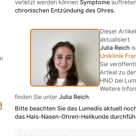
verletzt werden können
Symptome
auftrete
chronischen Entzündung des Ohres.
Dieser Artik
aktualisiert.
Julia Reich
is
Uniklinik Fra
m
Sie veröffentl
Artikel zu d
HNO bei Lum
Weitere Infor
finden Sie unter
Julia Reich
.
Bitte beachten Sie das Lumedis aktuell no
das Hals-Nasen-Ohren-Heilkunde durchführ