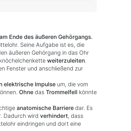
r am Ende des äußeren Gehörgangs.
telohr. Seine Aufgabe ist es, die
den äußeren Gehörgang in das Ohr
rknöchelchenkette
weiterzuleiten
.
en Fenster und anschließend zur
n elektrische Impulse
um, die vom
 können.
Ohne
das
Trommelfell
könnte
ichtige
anatomische Barriere
dar. Es
r. Dadurch wird
verhindert
, dass
ttelohr eindringen und dort eine