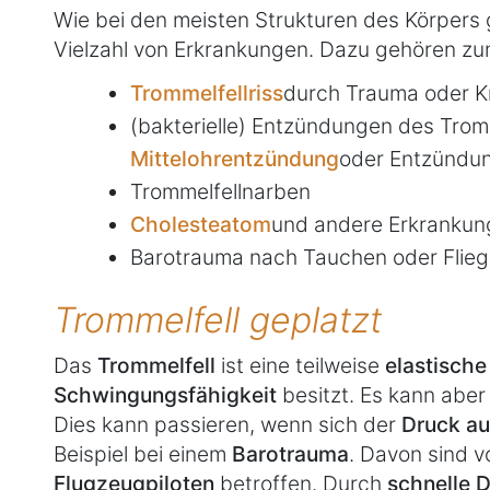
Wie bei den meisten Strukturen des Körpers 
Vielzahl von Erkrankungen. Dazu gehören zum
Trommelfellriss
durch Trauma oder K
(bakterielle) Entzündungen des Tromme
Mittelohrentzündung
oder Entzündu
Trommelfellnarben
Cholesteatom
und andere Erkrankun
Barotrauma nach Tauchen oder Flie
Trommelfell geplatzt
Das
Trommelfell
ist eine teilweise
elastisch
Schwingungsfähigkeit
besitzt. Es kann ab
Dies kann passieren, wenn sich der
Druck au
Beispiel bei einem
Barotrauma
. Davon sind v
Flugzeugpiloten
betroffen. Durch
schnelle 