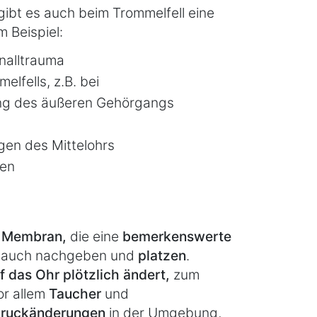
gibt es auch beim Trommelfell eine
 Beispiel:
nalltrauma
lfells, z.B. bei
ng des äußeren Gehörgangs
gen des Mittelohrs
gen
e Membran,
die eine
bemerkenswerte
er auch nachgeben und
platzen
.
f das Ohr plötzlich ändert,
zum
or allem
Taucher
und
Druckänderungen
in der Umgebung,