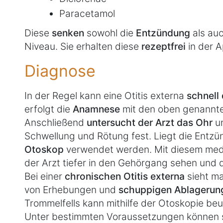
Paracetamol
Diese
senken
sowohl die
Entzündung
als au
Niveau. Sie erhalten diese
rezeptfrei
in der 
Diagnose
In der Regel kann eine Otitis externa
schnell
erfolgt die
Anamnese
mit den oben genannt
Anschließend
untersucht der Arzt das Ohr
u
Schwellung und Rötung fest. Liegt die Entzü
Otoskop
verwendet werden. Mit diesem med
der Arzt tiefer in den Gehörgang sehen und 
Bei einer
chronischen Otitis externa
sieht m
von Erhebungen und
schuppigen Ablagerun
Trommelfells kann mithilfe der Otoskopie beu
Unter bestimmten Voraussetzungen können s