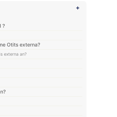
 ?
e Otits externa?
is externa an?
un?