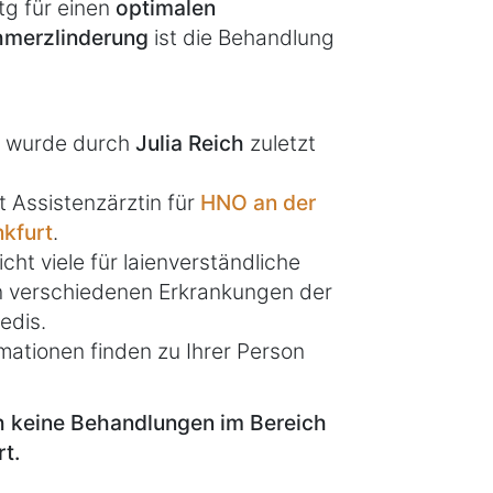
tg für einen
optimalen
chmerzlinderung
ist die Behandlung
el wurde durch
Julia Reich
zuletzt
t Assistenzärztin für
HNO an der
nkfurt
.
icht viele für laienverständliche
en verschiedenen Erkrankungen der
edis.
mationen finden zu Ihrer Person
ch keine Behandlungen im Bereich
t.