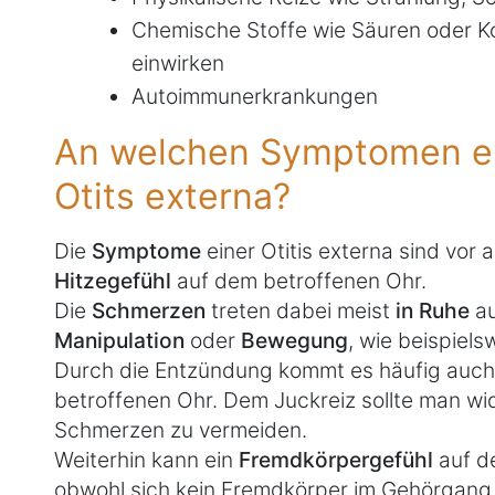
Chemische Stoffe wie Säuren oder K
einwirken
Autoimmunerkrankungen
An welchen Symptomen er
Otits externa?
Die
Symptome
einer Otitis externa sind vor 
Hitzegefühl
auf dem betroffenen Ohr.
Die
Schmerzen
treten dabei meist
in Ruhe
a
Manipulation
oder
Bewegung
, wie beispiel
Durch die Entzündung kommt es häufig auc
betroffenen Ohr. Dem Juckreiz sollte man wi
Schmerzen zu vermeiden.
Weiterhin kann ein
Fremdkörpergefühl
auf d
obwohl sich kein Fremdkörper im Gehörgang