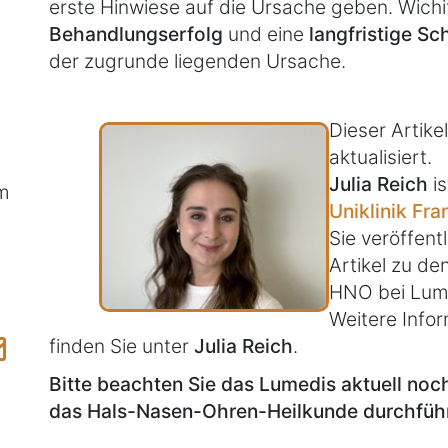
erste Hinwiese auf die Ursache geben. Wichi
Behandlungserfolg
und eine
langfristige S
der zugrunde liegenden Ursache.
Dieser Artik
aktualisiert.
Julia Reich
is
m
Uniklinik Fra
Sie veröffentl
Artikel zu d
HNO bei Lum
Weitere Infor
finden Sie unter
Julia Reich
.
Bitte beachten Sie das Lumedis aktuell no
das Hals-Nasen-Ohren-Heilkunde durchführ