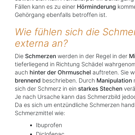
Fällen kann es zu einer
Hörminderung
komme
Gehörgang ebenfalls betroffen ist.
Wie fühlen sich die Schmer
externa an?
Die
Schmerzen
werden in der Regel in der
M
tieferliegend in Richtung Schädel wahrgenom
auch
hinter der Ohrmuschel
auftreten. Sie 
brennend
beschrieben. Durch
Manipulation
sich der Schmerz in ein
starkes Stechen
ver
Je nach Ursache kann das Schmerzbild jedoch
Da es sich um entzündliche Schmerzen handel
Schmerzmittel wie:
Ibuprofen
Diclofenac