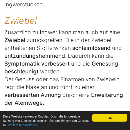
Ingwerstücken.
Zwiebel
Zusätzlich zu Ingwer kann man auch auf eine
Zwiebel
zurückgreifen. Die in der Zwiebel
enthaltenen Stoffe wirken
schleimlösend
und
entzündungshemmend
. Dadurch kann die
Symptomatik verbessert
und die
Genesung
beschleunigt
werden.
Der Genuss oder das Einatmen von Zwiebeln
regt die Nase an und führt zu einer
verbesserten Atmung
durch eine
Erweiterung
der Atemwege.
Gurgeln
Diese Website verwendet Cookies. Durch die fortgesetzte
OK
Nutzung von Lumedis.de stimmen Sie dem Einsatz von Cookies
zu.
Weitere Informationen