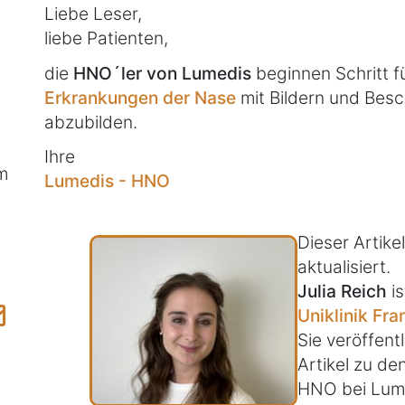
Liebe Leser,
liebe Patienten,
die
HNO´ler von Lumedis
beginnen Schritt f
Erkrankungen der Nase
mit Bildern und Besc
abzubilden.
Ihre
m
Lumedis - HNO
Dieser Artik
aktualisiert.
Julia Reich
is
Uniklinik Fra
Sie veröffentl
Artikel zu d
HNO bei Lum